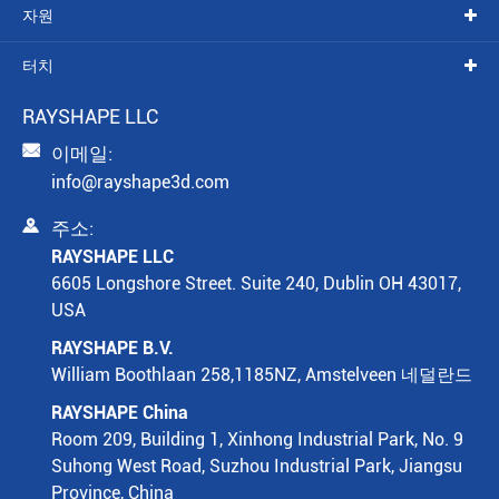
자원
터치
RAYSHAPE LLC

이메일:
info@rayshape3d.com

주소:
RAYSHAPE LLC
6605 Longshore Street. Suite 240, Dublin OH 43017,
USA
RAYSHAPE B.V.
William Boothlaan 258,1185NZ, Amstelveen 네덜란드
RAYSHAPE China
Room 209, Building 1, Xinhong Industrial Park, No. 9
Suhong West Road, Suzhou Industrial Park, Jiangsu
Province, China