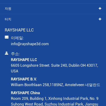
자원
터치
RAYSHAPE LLC

이메일:
info@rayshape3d.com

주소:
RAYSHAPE LLC
6605 Longshore Street. Suite 240, Dublin OH 43017,
USA
RAYSHAPE B.V.
William Boothlaan 258,1185NZ, Amstelveen 네덜란드
RAYSHAPE China
Room 209, Building 1, Xinhong Industrial Park, No. 9
Suhong West Road, Suzhou Industrial Park, Jiangsu