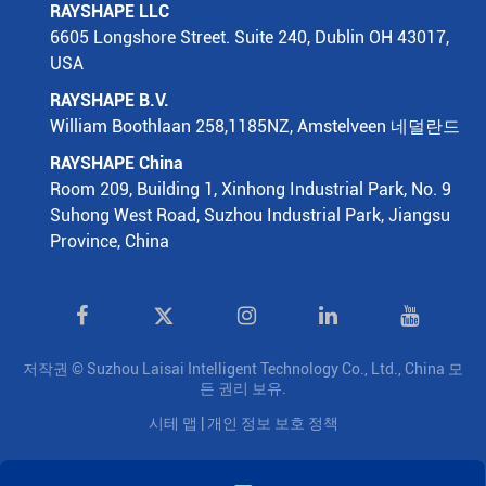
RAYSHAPE LLC
6605 Longshore Street. Suite 240, Dublin OH 43017,
USA
RAYSHAPE B.V.
William Boothlaan 258,1185NZ, Amstelveen 네덜란드
RAYSHAPE China
Room 209, Building 1, Xinhong Industrial Park, No. 9
Suhong West Road, Suzhou Industrial Park, Jiangsu
Province, China

저작권 ©
Suzhou Laisai Intelligent Technology Co., Ltd., China
모
든 권리 보유.
시테 맵
|
개인 정보 보호 정책