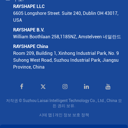
RAYSHAPE LLC
6605 Longshore Street. Suite 240, Dublin OH 43017,
USA
RAYSHAPE B.V.
William Boothlaan 258,1185NZ, Amstelveen 네덜란드
RAYSHAPE China
Room 209, Building 1, Xinhong Industrial Park, No. 9
Suhong West Road, Suzhou Industrial Park, Jiangsu
Province, China

저작권 ©
Suzhou Laisai Intelligent Technology Co., Ltd., China
모
든 권리 보유.
시테 맵
|
개인 정보 보호 정책