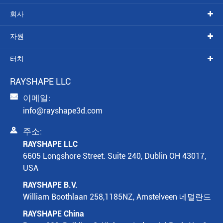
회사
자원
터치
RAYSHAPE LLC

이메일:
info@rayshape3d.com

주소:
RAYSHAPE LLC
6605 Longshore Street. Suite 240, Dublin OH 43017,
USA
RAYSHAPE B.V.
William Boothlaan 258,1185NZ, Amstelveen 네덜란드
RAYSHAPE China